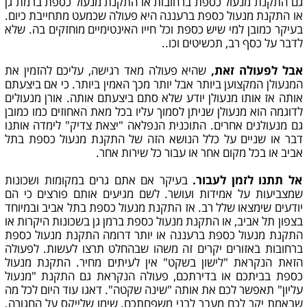
גם התקנת מנעול כספת ברחובות או התקנת מנעול כספת ברמת גן
או התקנת מנעול כספת ברעננה היא פעולה שכמעט מתחייבת כיום.
בעיקר כמובן למי שיש כספת וכל חייו האינטימיים מוחזקים בה. שלא
לדבר על כסף רב, תכשיטים וכו..
אבל לפעולה זאת,
שהיא פעולה מאד רגישה, עליכם להזמין את
המנעולן המקצוען ביותר אבל יותר מכך האמין ביותר. כי אם ביצעתם
אותה אז אותו מנעולן יודע שלא סתם ביצעתם אותה. אורן מנעולים
לדוגמה הוא מנעולן שניתן לסמוך עליו בכל מאת האחוזים כמו כמובן
גם מנעולנים אחרים. התוכנית הנפלאה "יצאת צדיק" לימדה אותנו
דבר או שניים על כלל הנושא הזה של התקנת מנעול כספת בתל
אביב או בכל מקום אחר או עבור כל שירות אחר.
אל תתנו לזמן לעבור.
בעיקר אם אתם גרים במקומות ושכונות
שמצביעות על אמידות ועושר. לשם מגיעים אותם פורצים כי הם
יודעים שימצאו שלל רב. אז התקנת מנעול כספת בתל אביב ובמיוחד
בצפון תל אביב, או התקנת מנעול כספת ברמן גן בשכונות היקרות או
התקנת מנעול כספת ברעננה או יותר דרומה התקנת מנעול כספת
ברחובות באזורים יקרים זה משהו שבהחלט תרצו לעשות. לפעולה
הזאת הנקראת "לישון בשקט" אין לעיתים מחיר. התקנת מנעול
כספת בביתכם או בדירתכם, פעולה הנקראת גם התקנת "מנעול
עליון" תאפשר לכם את אותה "שינה שקטה". דאגו עוד היום לכל מה
שבאמת יקר לכם מעבר לבני משפחתכם. שימו שלייקס על החגורה.