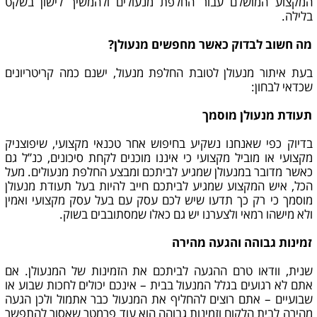
המקצוע המושלם עבור החלפת מנעולים ולהמשיך לישון בשקט
בלילה.
מה חשוב לבדוק כאשר מחפשים מנעולן?
בעת איתור מנעולן לטובת החלפת מנעול, ישנם כמה קריטריונים
שכדאי לבחון:
תעודת מנעולן מוסמך
בדיוק כפי שאנחנו נשקיע בחיפוש אחר טכנאי מקצועי, שיפוצניק
מקצועי או מוביל מקצועי כי איננו מוכנים לקחת סיכונים, כנ”ל גם
כאשר מדובר במנעולן שמגיע לביתכם ומבצע החלפת מנעולים. מעל
הכל, איש המקצוע שמגיע לביתכם חייב להיות בעל תעודת מנעולן
מוסמך כי רק כך תדעו שיש לכם עסק עם בעל עסק מקצועי ואמין
ולא מישהו רמאי ולצערנו יש גם כאלו שמסתובבים בשוק.
זמינות גבוהה והגעה מהירה
שנית, וודאו טרם ההגעה לביתכם את הזמינות של המנעולן. אם
אתם לא רגועים בגלל המנעול בבית – אינכם יכולים לחכות שבוע או
שבועיים – אתם רוצים להחליף את המנעול כבר אתמול ולכן הגעה
מהירה לבית הלקוח וזמינות גבוהה הוא עוד פרמטר שאסור להתפשר